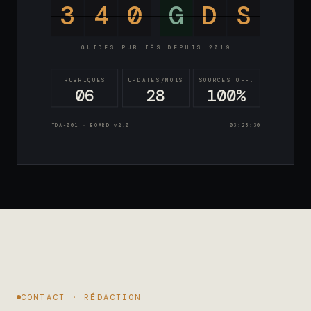
3
4
0
G
D
S
GUIDES PUBLIÉS DEPUIS 2019
RUBRIQUES
UPDATES/MOIS
SOURCES OFF.
06
28
100%
TDA-001 · BOARD v2.0
03:23:31
CONTACT · RÉDACTION