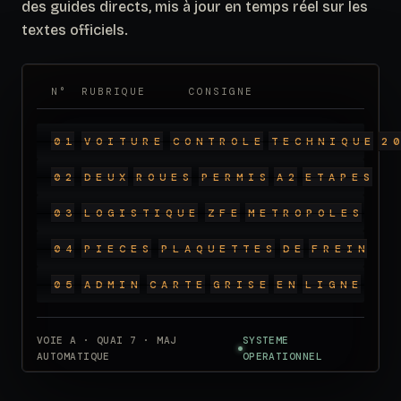
des guides directs, mis à jour en temps réel sur les
textes officiels.
N°
RUBRIQUE
CONSIGNE
0
1
V
O
I
T
U
R
E
C
O
N
T
R
O
L
E
T
E
C
H
N
I
Q
U
E
2
0
0
2
D
E
U
X
R
O
U
E
S
P
E
R
M
I
S
A
2
E
T
A
P
E
S
0
3
L
O
G
I
S
T
I
Q
U
E
Z
F
E
M
E
T
R
O
P
O
L
E
S
0
4
P
I
E
C
E
S
P
L
A
Q
U
E
T
T
E
S
D
E
F
R
E
I
N
0
5
A
D
M
I
N
C
A
R
T
E
G
R
I
S
E
E
N
L
I
G
N
E
VOIE A · QUAI 7 · MAJ
SYSTEME
AUTOMATIQUE
OPERATIONNEL