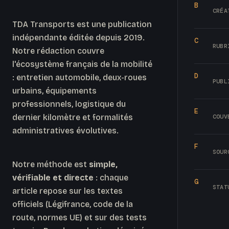
B
CRÉA
TDA Transports est une publication
indépendante éditée depuis 2019.
C
RUBR
Notre rédaction couvre
l'écosystème français de la mobilité
D
: entretien automobile, deux-roues
PUBL
urbains, équipements
professionnels, logistique du
E
dernier kilomètre et formalités
COUV
administratives évolutives.
F
SOUR
Notre méthode est
simple,
vérifiable et directe
: chaque
G
STAT
article repose sur les textes
officiels (Légifrance, code de la
route, normes UE) et sur des tests