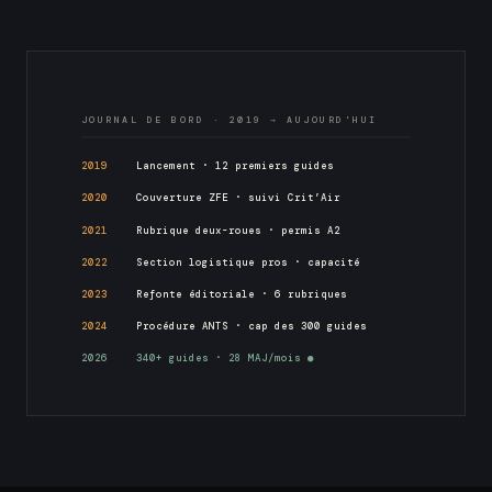
JOURNAL DE BORD · 2019 → AUJOURD’HUI
2019
Lancement · 12 premiers guides
2020
Couverture ZFE · suivi Crit’Air
2021
Rubrique deux-roues · permis A2
2022
Section logistique pros · capacité
2023
Refonte éditoriale · 6 rubriques
2024
Procédure ANTS · cap des 300 guides
2026
340+ guides · 28 MAJ/mois ●