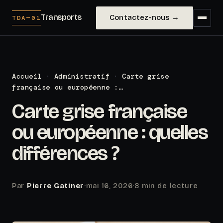
Transports
Contactez-nous →
TDA—01
Accueil
·
Administratif
·
Carte grise
française ou européenne :…
Carte grise française
ou européenne : quelles
différences ?
Par
Pierre Gatiner
·
mai 16, 2026
·
8 min de lecture