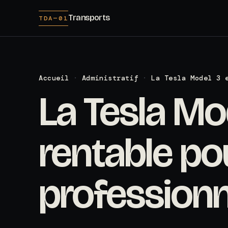
Transports
TDA—01
Accueil
·
Administratif
·
La Tesla Model 3 
La Tesla Mod
rentable po
professionn