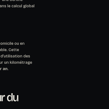
ans le calcul global
omicile ou en
able.
Cette
 d’utilisation des
r un kilométrage
r an
.
ur du