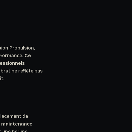
sion Propulsion,
erformance.
Ce
fessionnels
 brut ne reflète pas
ît.
mplacement de
e maintenance
r une berline