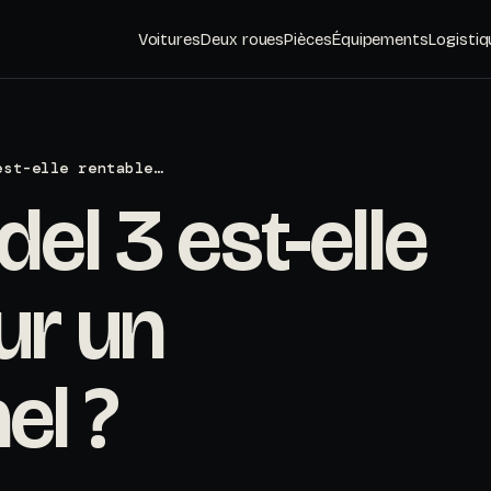
Voitures
Deux roues
Pièces
Équipements
Logistiq
est-elle rentable…
el 3 est-elle
ur un
el ?