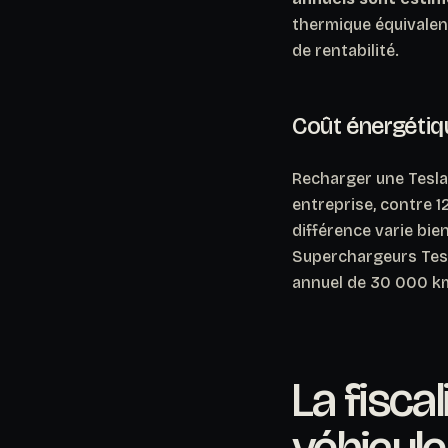
thermique équivalent
de rentabilité.
Coût énergétiq
Recharger une Tesla
entreprise, contre 1
différence varie bien
Superchargeurs Tesla
annuel de 30 000 k
La fisca
véhicule