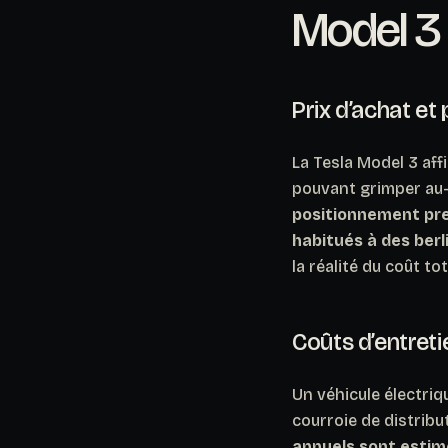
Model 3 
Prix d’achat et
La Tesla Model 3 aff
pouvant grimper au-
positionnement prem
habitués à des ber
la réalité du coût to
Coûts d’entreti
Un véhicule électri
courroie de distrib
annuels sont estim