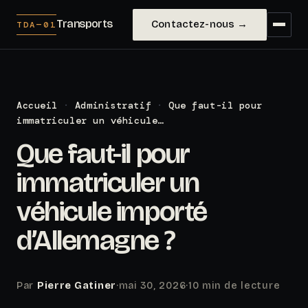
Transports
Contactez-nous →
TDA—01
Accueil
·
Administratif
·
Que faut-il pour
immatriculer un véhicule…
Que faut-il pour
immatriculer un
véhicule importé
d’Allemagne ?
Par
Pierre Gatiner
·
mai 30, 2026
·
10 min de lecture