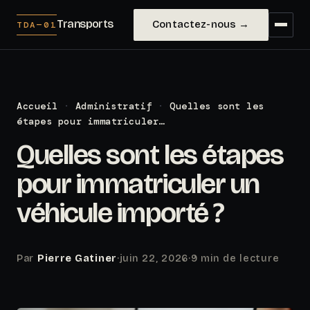
Transports
Contactez-nous →
TDA—01
Accueil
·
Administratif
·
Quelles sont les
étapes pour immatriculer…
Quelles sont les étapes
pour immatriculer un
véhicule importé ?
Par
Pierre Gatiner
·
juin 22, 2026
·
9 min de lecture