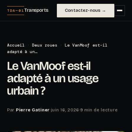
Transports
Contactez-nous →
TDA—01
Accueil
·
Deux roues
·
Le VanMoof est-il
adapté à un…
Le VanMoof est-il
adapté à un usage
urbain ?
Par
Pierre Gatiner
·
juin 16, 2026
·
9 min de lecture