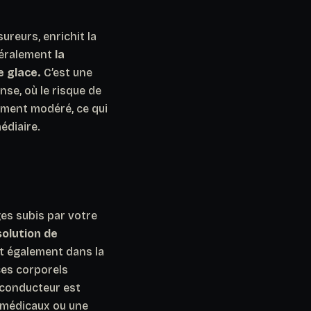
ureurs, enrichit la
néralement
la
e glace.
C’est une
nse, où le risque de
lement modéré, ce qui
édiaire.
es subis par votre
solution de
ut également dans la
ces corporels
 conducteur est
s médicaux ou une