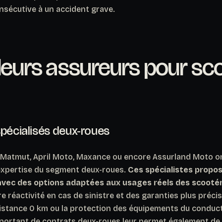
nsécutive à un accident grave.
leurs assureurs pour sc
spécialisés deux-roues
atmut, April Moto, Maxance ou encore Assurland Moto ont
 expertise du segment deux-roues.
Ces spécialistes propo
 avec des options adaptées aux usages réels des scootér
e réactivité en cas de sinistre et des garanties plus préc
assistance 0 km ou la protection des équipements du conducte
mportant de contrats deux-roues leur permet également de 