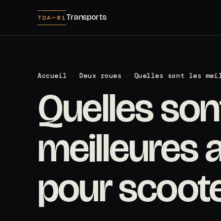
Transports
TDA—01
Accueil
·
Deux roues
·
Quelles sont les mei
Quelles son
meilleures
pour scoote