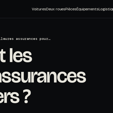
Voitures
Deux roues
Pièces
Équipements
Logistiq
lleures assurances pour…
t les
 assurances
rs ?