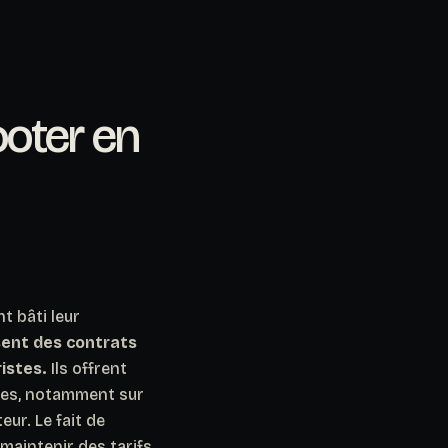
ooter en
 bâti leur
sent des contrats
istes.
Ils offrent
ises, notamment sur
ur. Le fait de
maintenir des tarifs