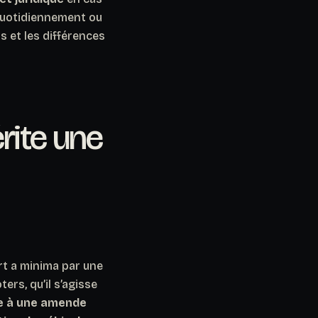
 quotidiennement ou
ls et les différences
rite une
rt
a minima
par une
ers, qu’il s’agisse
e à une amende