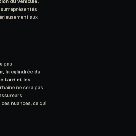
ion du véhicule.
t surreprésentés
 sérieusement aux
ve pas
r, la cylindrée du
 tarif et les
rbaine ne sera pas
 assureurs
à ces nuances, ce qui