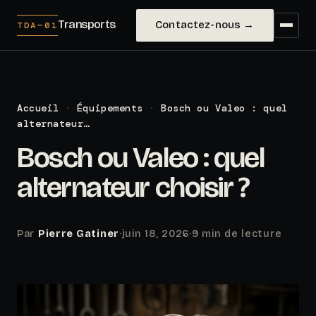
Transports
Contactez-nous →
TDA—01
Accueil
·
Équipements
·
Bosch ou Valeo : quel
alternateur…
Bosch ou Valeo : quel
alternateur choisir ?
Par
Pierre Gatiner
·
juin 18, 2026
·
9 min de lecture