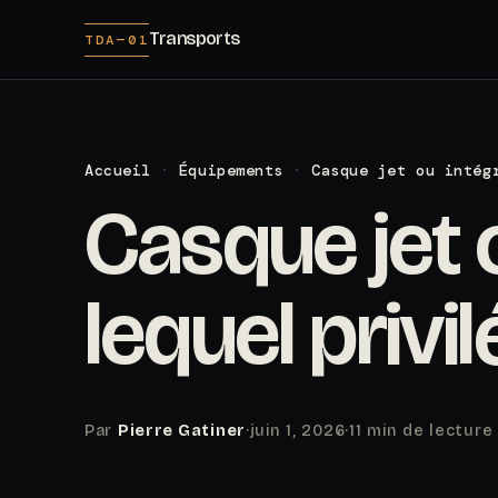
Transports
TDA—01
Accueil
·
Équipements
·
Casque jet ou intég
Casque jet o
lequel privil
Par
Pierre Gatiner
·
juin 1, 2026
·
11 min de lecture