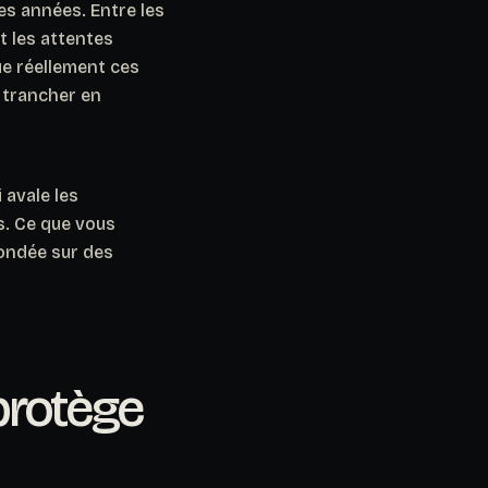
es années. Entre les
t les attentes
ue réellement ces
 trancher en
 avale les
s. Ce que vous
fondée sur des
protège