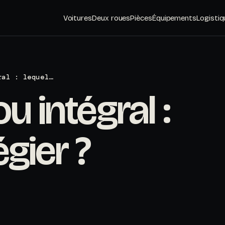
Voitures
Deux roues
Pièces
Équipements
Logistiq
ral : lequel…
u intégral :
égier ?