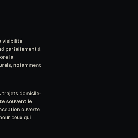
visibilité
ond parfaitement à
ore la
turels, notamment
 trajets domicile-
te souvent le
onception ouverte
pour ceux qui