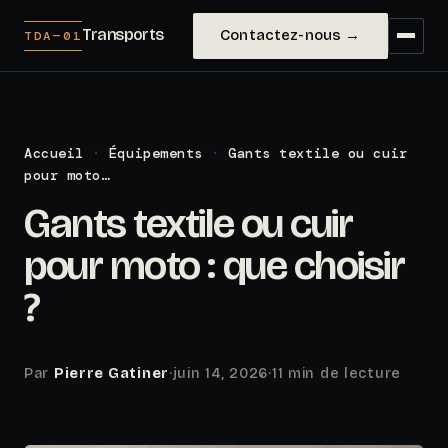
Transports
Contactez-nous →
TDA—01
Accueil
·
Équipements
·
Gants textile ou cuir
pour moto…
Gants textile ou cuir
pour moto : que choisir
?
Par
Pierre Gatiner
·
juin 14, 2026
·
11 min de lecture