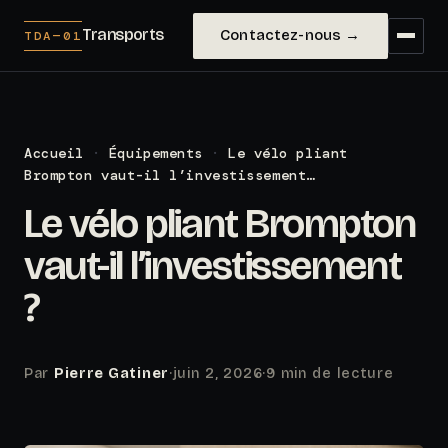
Transports
Contactez-nous →
TDA—01
Accueil
·
Équipements
·
Le vélo pliant
Brompton vaut-il l’investissement…
Le vélo pliant Brompton
vaut-il l’investissement
?
Par
Pierre Gatiner
·
juin 2, 2026
·
9 min de lecture