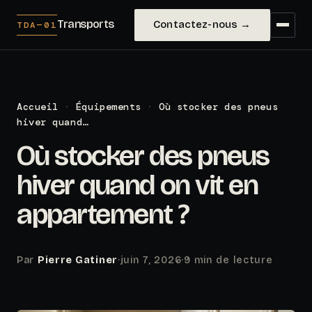
Transports
Contactez-nous →
TDA—01
Accueil
·
Équipements
·
Où stocker des pneus
hiver quand…
Où stocker des pneus
hiver quand on vit en
appartement ?
Par
Pierre Gatiner
·
juin 7, 2026
·
9 min de lecture