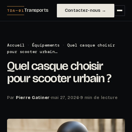
Transports
Contactez-nous →
TDA—01
Accueil
·
Équipements
·
Quel casque choisir
pour scooter urbain…
Quel casque choisir
pour scooter urbain ?
Par
Pierre Gatiner
·
mai 27, 2026
·
9 min de lecture