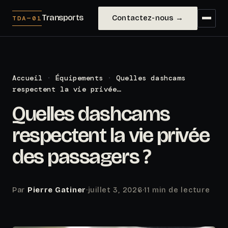
Transports
Contactez-nous →
TDA—01
Accueil
·
Équipements
·
Quelles dashcams
respectent la vie privée…
Quelles dashcams
respectent la vie privée
des passagers ?
Par
Pierre Gatiner
·
juillet 3, 2026
·
11 min de lecture