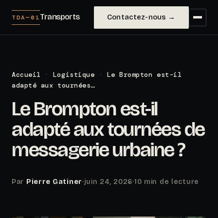
Transports
Contactez-nous →
TDA—01
Accueil
·
Logistique
·
Le Brompton est-il
adapté aux tournées…
Le Brompton est-il
adapté aux tournées de
messagerie urbaine ?
Par
Pierre Gatiner
·
juin 24, 2026
·
10 min de lecture