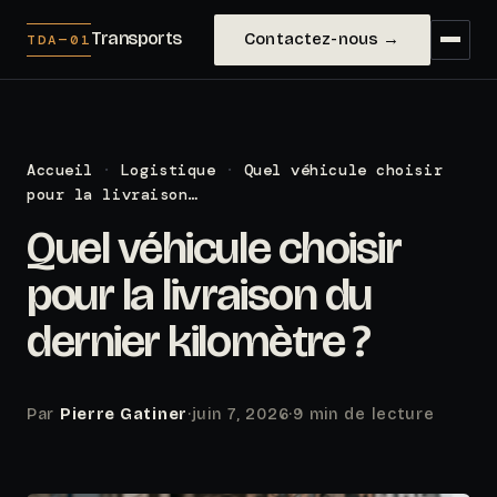
Transports
Contactez-nous →
TDA—01
Accueil
·
Logistique
·
Quel véhicule choisir
pour la livraison…
Quel véhicule choisir
pour la livraison du
dernier kilomètre ?
Par
Pierre Gatiner
·
juin 7, 2026
·
9 min de lecture