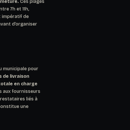
ermeture.
Ces plages
ntre 7h et 11h,
t impératif de
avant d’organiser
u municipale pour
s de livraison
 totale en charge
 aux fournisseurs
restataires liés à
constitue une