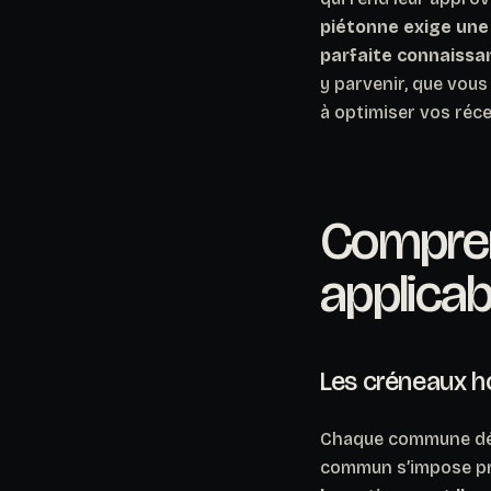
piétonne exige une
parfaite connaissan
y parvenir, que vou
à optimiser vos réc
Compren
applicab
Les créneaux ho
Chaque commune défi
commun s’impose pr