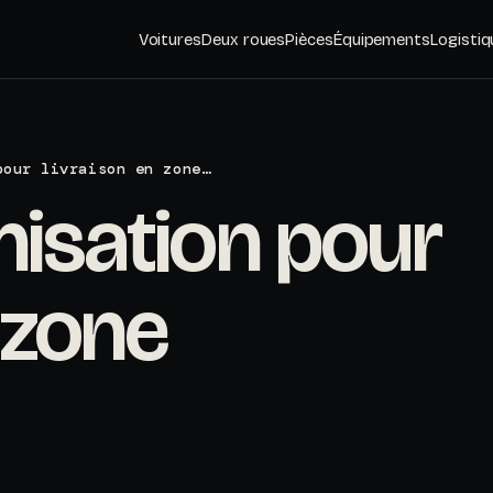
Voitures
Deux roues
Pièces
Équipements
Logistiq
pour livraison en zone…
nisation pour
 zone