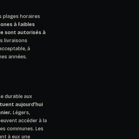
s plages horaires
zones à faibles
le sont autorisés à
s livraisons
acceptable, à
ines années.
e durable aux
ituent aujourd’hui
nier.
Légers,
peuvent accéder à la
uses communes. Les
uant à eux une