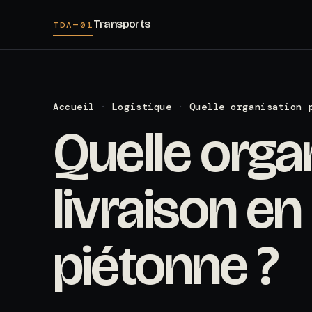
Transports
TDA—01
Accueil
·
Logistique
·
Quelle organisation 
Quelle orga
livraison en
piétonne ?