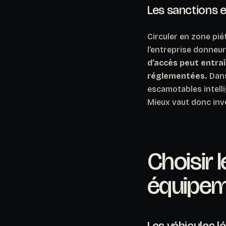
Les sanctions 
Circuler en zone pi
l’entreprise donneur
d’accès peut entraî
réglementées.
Dans
escamotables intelli
Mieux vaut donc inve
Choisir 
équipeme
Les véhicules l