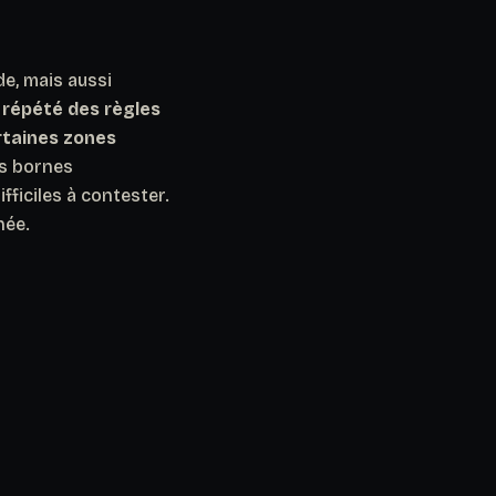
e, mais aussi
 répété des règles
ertaines zones
es bornes
fficiles à contester.
née.