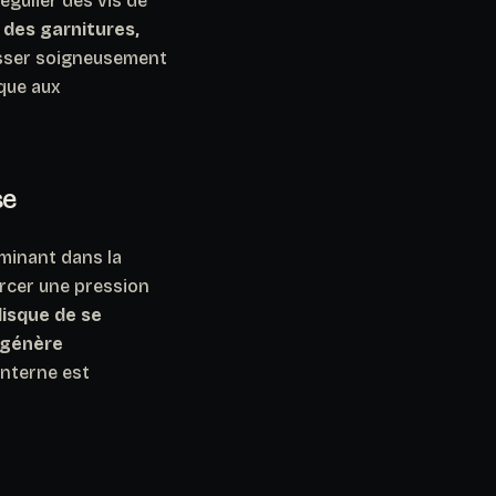
égulier des vis de
 des garnitures,
isser soigneusement
que aux
se
rminant dans la
ercer une pression
isque de se
 génère
interne est