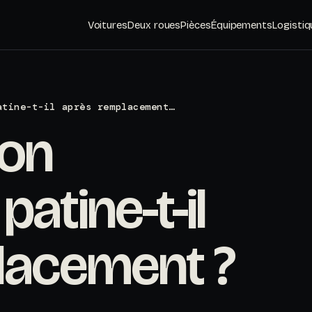
Voitures
Deux roues
Pièces
Équipements
Logistiq
atine-t-il après remplacement…
mon
atine-t-il
lacement ?