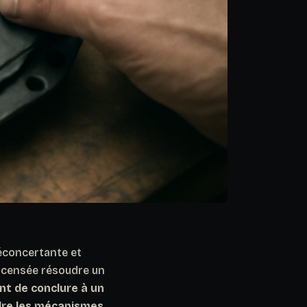
éconcertante et
n censée résoudre un
nt de conclure à un
ndre les mécanismes