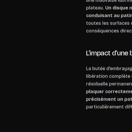
une mauvaise lubrifi
plateau.
Un disque m
conduisant au patin
toutes les surfaces
conséquences direc
L’impact d’une
La butée d’embrayage
libération complète 
résiduelle permanent
plaquer correcteme
précisément un pat
particulièrement di