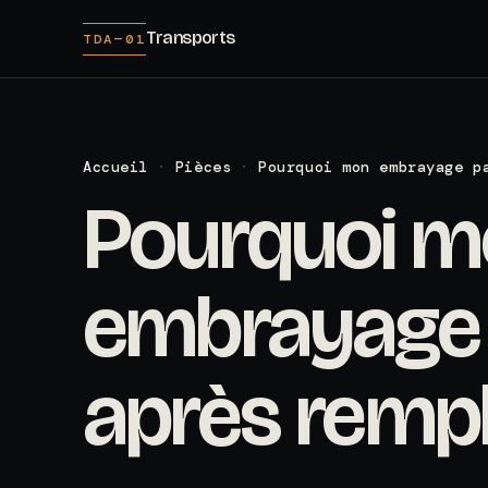
Transports
TDA—01
Accueil
·
Pièces
·
Pourquoi mon embrayage p
Pourquoi 
embrayage p
après remp