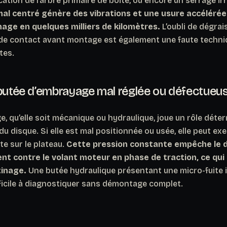
cation de l’arbre primaire de boîte, ou encore un serrage irr
al centré génère des vibrations et une usure accélérée
age en quelques milliers de kilomètres.
L’oubli de dégra
 de contact avant montage est également une faute techni
tes.
 butée d’embrayage mal réglée ou défectueu
, qu’elle soit mécanique ou hydraulique, joue un rôle déte
du disque. Si elle est mal positionnée ou usée, elle peut ex
e sur le plateau.
Cette pression constante empêche le d
nt contre le volant moteur en phase de traction, ce qui
inage.
Une butée hydraulique présentant une micro-fuite 
fficile à diagnostiquer sans démontage complet.