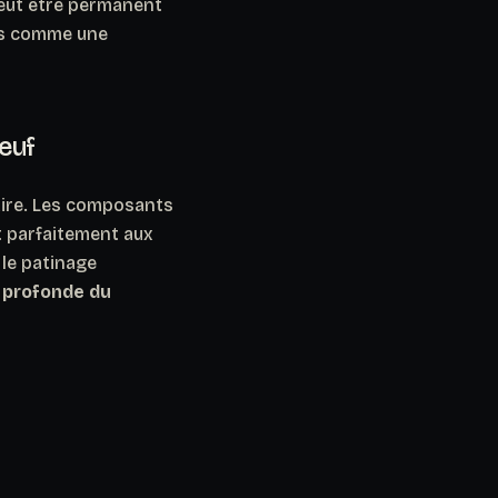
ut être permanent
nus comme une
euf
ire
. Les composants
t parfaitement aux
 le patinage
e profonde du