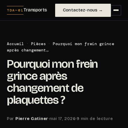
Transports
Contactez-nous →
TDA—01
Accueil
·
Pièces
·
Pourquoi mon frein grince
après changement…
Pourquoi mon frein
grince après
changement de
plaquettes ?
Par
Pierre Gatiner
·
mai 17, 2026
·
9 min de lecture