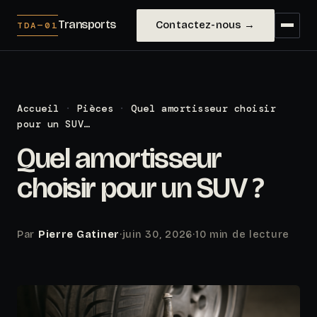
Transports
Contactez-nous →
TDA—01
Accueil
·
Pièces
·
Quel amortisseur choisir
pour un SUV…
Quel amortisseur
choisir pour un SUV ?
Par
Pierre Gatiner
·
juin 30, 2026
·
10 min de lecture