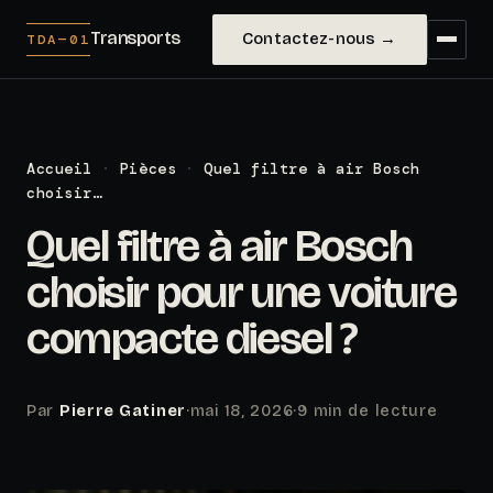
Transports
Contactez-nous →
TDA—01
Accueil
·
Pièces
·
Quel filtre à air Bosch
choisir…
Quel filtre à air Bosch
choisir pour une voiture
compacte diesel ?
Par
Pierre Gatiner
·
mai 18, 2026
·
9 min de lecture