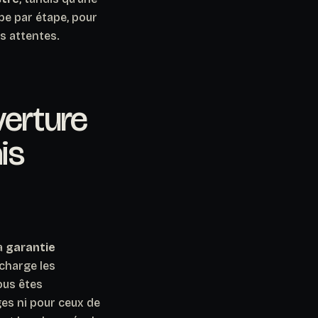
pe par étape, pour
os attentes.
verture
is
la
garantie
charge les
ous êtes
es ni pour ceux de