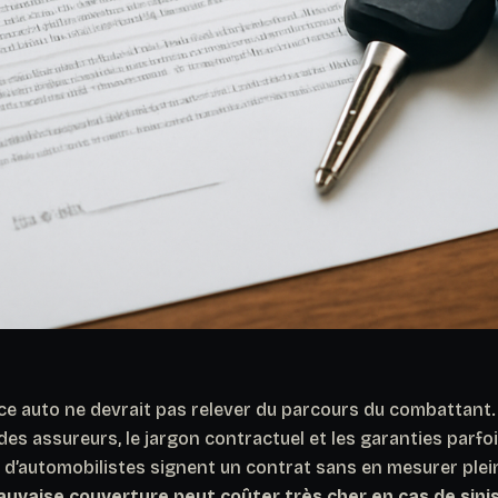
ce auto ne devrait pas relever du parcours du combattant. 
es assureurs, le jargon contractuel et les garanties parfois
d’automobilistes signent un contrat sans en mesurer plei
uvaise couverture peut coûter très cher en cas de sini