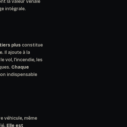
t la valeur vénale
ge intégrale.
tiers plus
constitue
Il ajoute à la
 vol, l’incendie, les
ques.
Chaque
son indispensable
re véhicule, même
fié.
Elle est