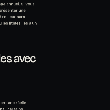
age annuel.
Si vous
eprésenter une
d rouleur aura
les litiges liés à un
les avec
ent une réelle
ent
: certains