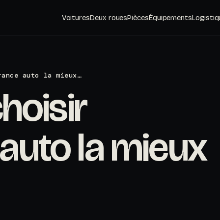
Voitures
Deux roues
Pièces
Équipements
Logistiq
rance auto la mieux…
oisir
 auto la mieux