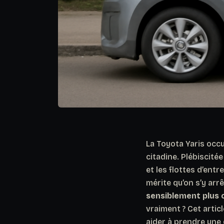
La Toyota Yaris occu
citadine. Plébiscité
et les flottes d’entr
mérite qu’on s’y arr
sensiblement plus 
vraiment ? Cet arti
aider à prendre une 