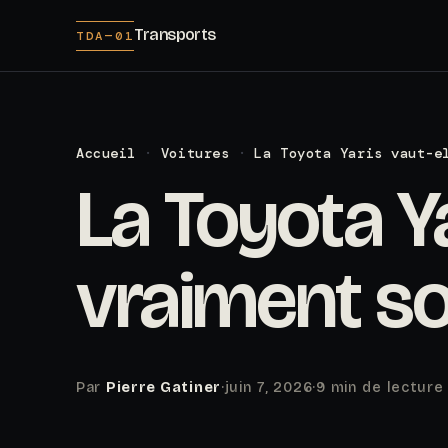
Transports
TDA—01
Accueil
·
Voitures
·
La Toyota Yaris vaut-e
La Toyota Ya
vraiment so
Par
Pierre Gatiner
·
juin 7, 2026
·
9 min de lecture