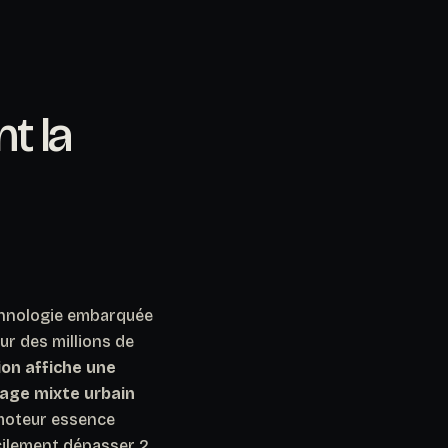
t la
chnologie embarquée
ur des millions de
on affiche une
sage mixte urbain
 moteur essence
acilement dépasser 2