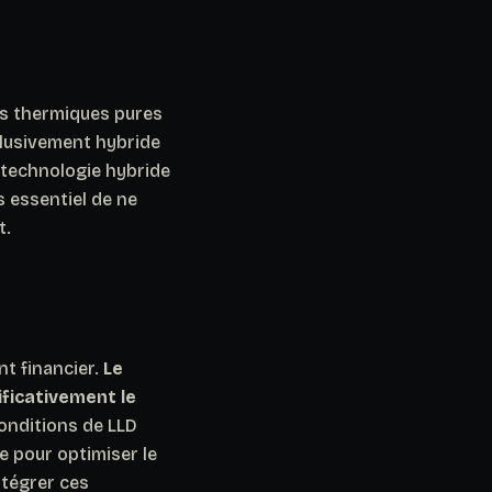
ns thermiques pures
clusivement hybride
a technologie hybride
s essentiel de ne
t.
nt financier.
Le
ificativement le
conditions de LLD
e pour optimiser le
ntégrer ces