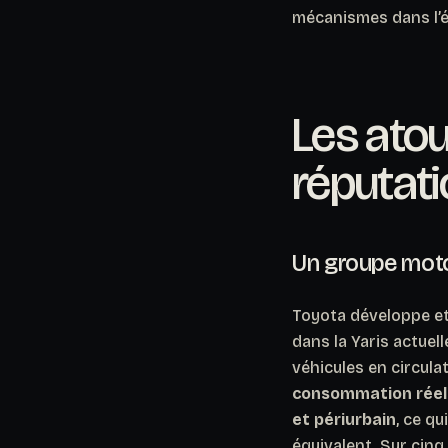
mécanismes dans l’é
Les atou
réputati
Un groupe moto
Toyota développe et
dans la Yaris actuel
véhicules en circula
consommation réell
et périurbain
, ce q
équivalent. Sur cinq