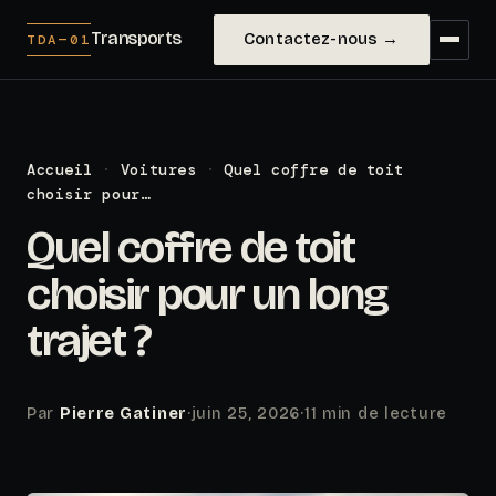
Transports
Contactez-nous →
TDA—01
Accueil
·
Voitures
·
Quel coffre de toit
choisir pour…
Quel coffre de toit
choisir pour un long
trajet ?
Par
Pierre Gatiner
·
juin 25, 2026
·
11 min de lecture