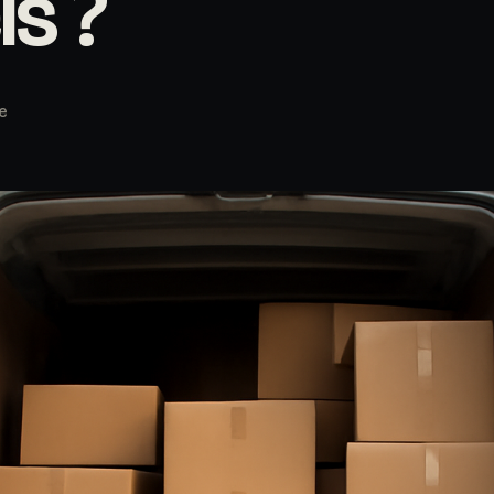
s ?
e