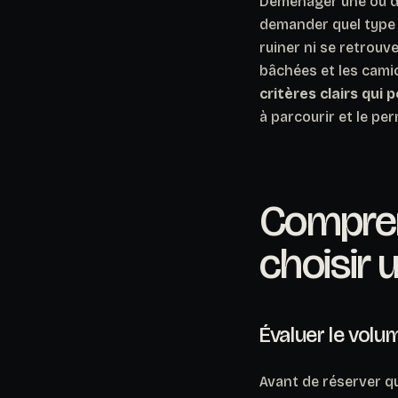
Déménager une ou de
demander quel type d
ruiner ni se retrouv
bâchées et les cami
critères clairs qu
à parcourir et le pe
Compren
choisir u
Évaluer le volu
Avant de réserver quo