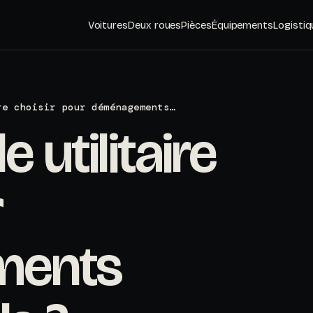
Voitures
Deux roues
Pièces
Équipements
Logistiq
re choisir pour déménagements…
 utilitaire
r
ments