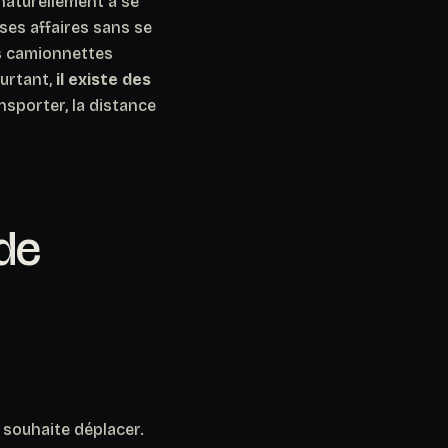
naturellement à se
ses affaires sans se
es camionnettes
urtant,
il existe des
ansporter, la distance
de
n souhaite déplacer.