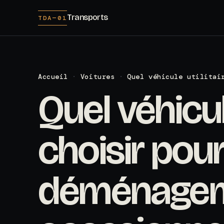
Transports
TDA—01
Accueil
·
Voitures
·
Quel véhicule utilitai
Quel véhicule
choisir pou
déménage