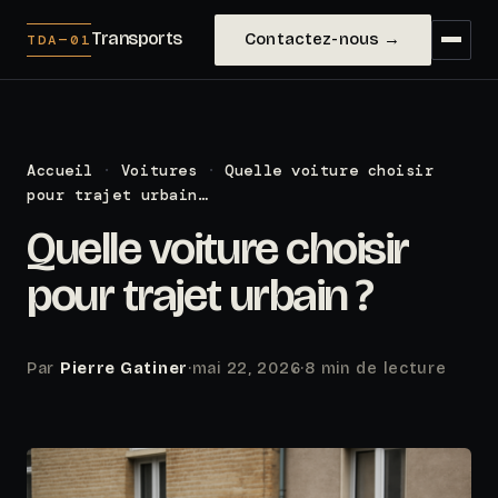
Transports
Contactez-nous →
TDA—01
Accueil
·
Voitures
·
Quelle voiture choisir
pour trajet urbain…
Quelle voiture choisir
pour trajet urbain ?
Par
Pierre Gatiner
·
mai 22, 2026
·
8 min de lecture