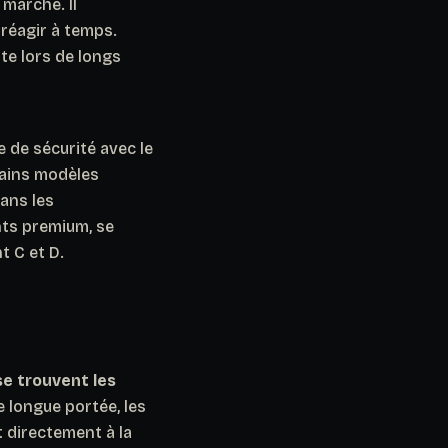
 marché. Il
 réagir à temps.
te lors de longs
 de sécurité avec le
ains modèles
ans les
nts premium, se
 C et D.
se trouvent les
e longue portée, les
t directement à la