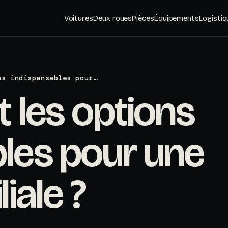
Voitures
Deux roues
Pièces
Équipements
Logistiq
ns indispensables pour…
t les options
les pour une
iale ?