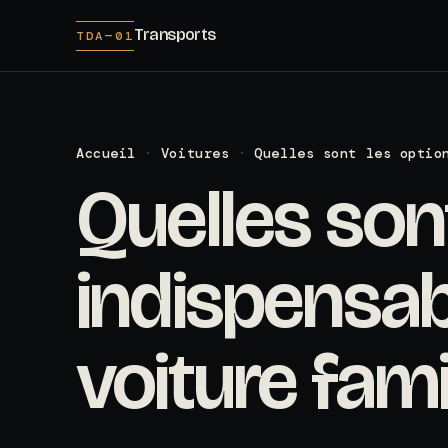
Transports
TDA—01
Accueil
·
Voitures
·
Quelles sont les optio
Quelles son
indispensab
voiture famil