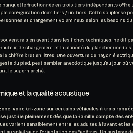
 banquette fractionnée en trois tiers indépendants offre un
ple configuration deux-tiers / un-tiers. Cette souplesse pe
personnes et chargement volumineux selon les besoins du
 souvent mis en avant dans les fiches techniques, ne dit p
a hauteur de chargement et la planéité du plancher une fois
le chiffre brut en litres.
Une ouverture de hayon électriqu
este du pied, peut sembler anecdotique jusqu’au jour où v
ant le supermarché.
mique et la qualité acoustique
zone, voire tri-zone sur certains véhicules à trois rangé
se justifie pleinement dès que la famille compte des en
es varient sensiblement entre les adultes à l’avant et les en
 au soleil selon l’orientation des fenêtres. Un système de