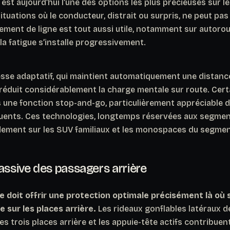
 est aujourd’hui l’une des options les plus précieuses sur le
situations où le conducteur, distrait ou surpris, ne peut pas
sement de ligne est tout aussi utile, notamment sur autorou
 la fatigue s’installe progressivement.
esse adaptatif, qui maintient automatiquement une distance
 réduit considérablement la charge mentale sur route.
Cert
 une fonction stop-and-go, particulièrement appréciable d
uents
. Ces technologies, longtemps réservées aux segme
ement sur les SUV familiaux et les monospaces du segment
assive des passagers arrière
le doit offrir une protection optimale précisément là où 
e sur les places arrière.
Les rideaux gonflables latéraux d
les trois places arrière et les appuie-tête actifs contribuen