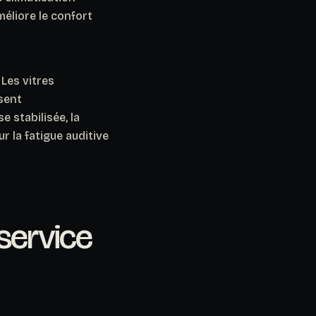
méliore le confort
 Les vitres
sent
e stabilisée, la
 la fatigue auditive
 service