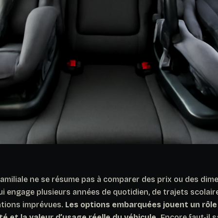
familiale ne se résume pas à comparer des prix ou des dime
ui engage plusieurs années de quotidien, de trajets scolair
ations imprévues.
Les options embarquées jouent un rôl
ité et la valeur d’usage réelle du véhicule.
Encore faut-il s