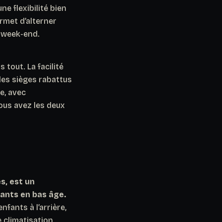
e flexibilité bien
rmet d’alterner
 week-end.
as tout.
La facilité
 les sièges rabattus
e, avec
ous avez les deux
es, est un
fants en bas âge.
fants à l’arrière,
 climatisation