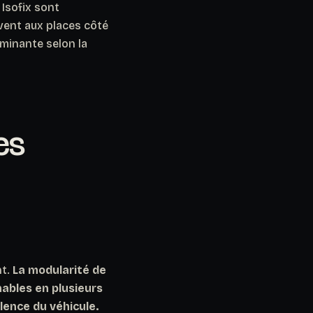
Isofix sont
rvent aux places côté
rminante selon la
es
nt.
La modularité de
nables en plusieurs
ence du véhicule.