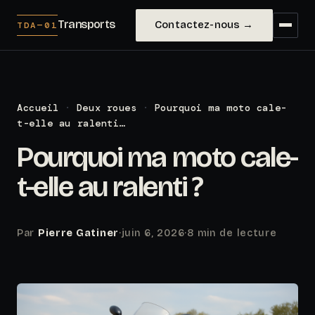
Transports
Contactez-nous →
TDA—01
Accueil
·
Deux roues
·
Pourquoi ma moto cale-
t-elle au ralenti…
Pourquoi ma moto cale-
t-elle au ralenti ?
Par
Pierre Gatiner
·
juin 6, 2026
·
8 min de lecture