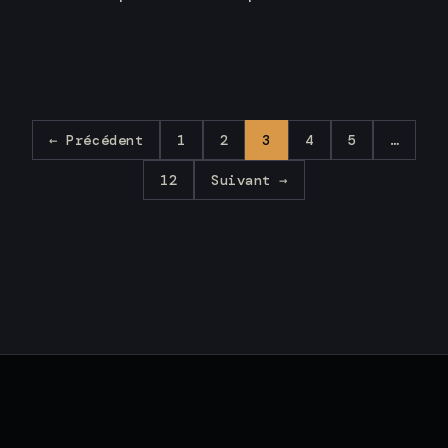
← Précédent
1
2
3
4
5
…
12
Suivant →